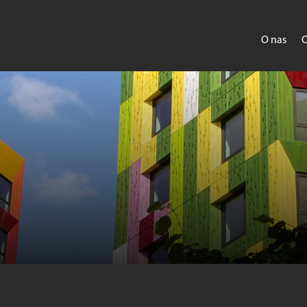
O nas
O