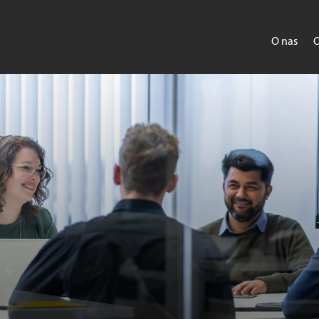
O nas
O