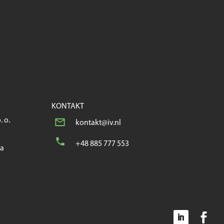
KONTAKT
. o.
kontakt@iv.nl
+48 885 777 553
wa