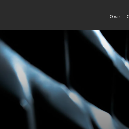
O nas
O