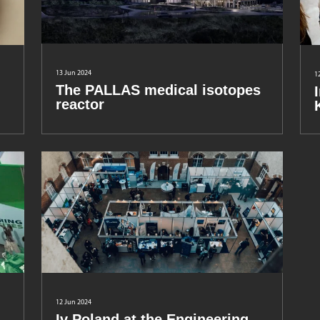
13 Jun 2024
1
The PALLAS medical isotopes
reactor
12 Jun 2024
Iv Poland at the Engineering