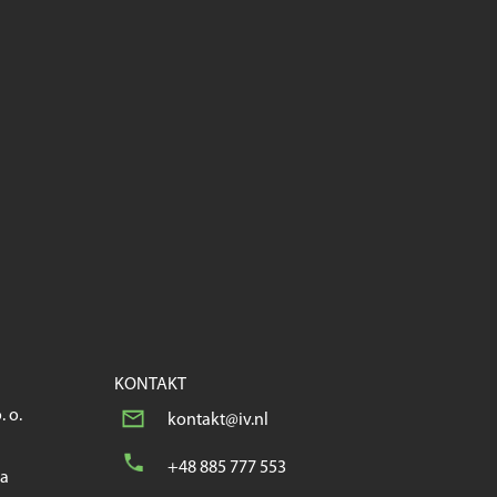
KONTAKT
. o.
kontakt@iv.nl
+48 885 777 553
wa