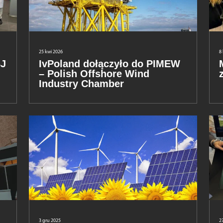
25 kwi 2026
8
BJ
IvPoland dołączyło do PIMEW
– Polish Offshore Wind
Industry Chamber
3 gru 2025
27