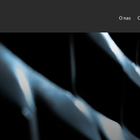
O nas
O