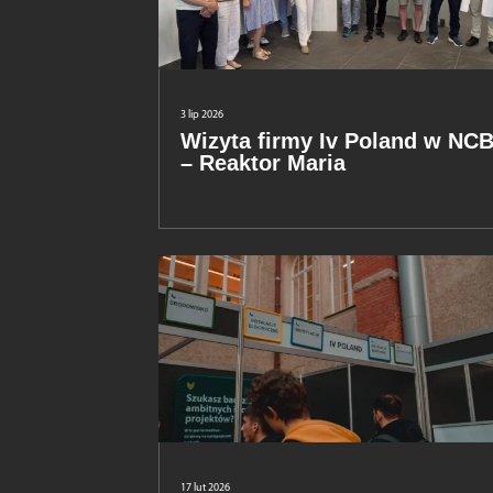
3 lip 2026
Wizyta firmy Iv Poland w NC
– Reaktor Maria
17 lut 2026