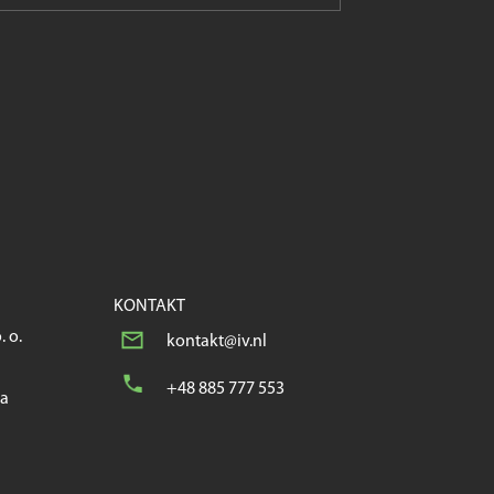
KONTAKT
. o.
kontakt@iv.nl
+48 885 777 553
wa