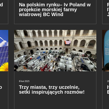
nd
Na polskim rynku– Iv Poland w
projekcie morskiej farmy
wiatrowej BC Wind
8 kwi 2025
2
o
Trzy miasta, trzy uczelnie,
setki inspirujących rozmów!