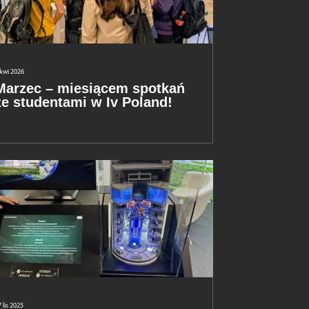
 kwi 2026
Marzec – miesiącem spotkań
ze studentami w Iv Poland!
 lis 2025