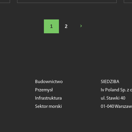
5
1
2
Budownictwo
SIEDZIBA
Przemysł
Iv Poland Sp. z o
Infrastruktura
ul. Stawki 40
Sektor morski
01-040 Warsza